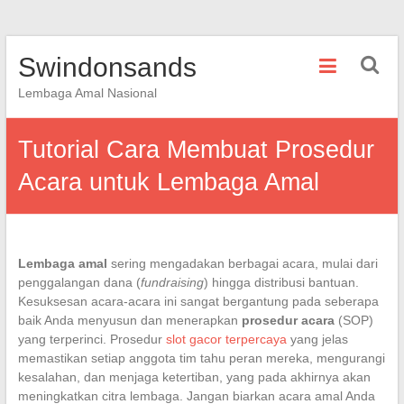
Skip
Swindonsands
to
content
Lembaga Amal Nasional
Tutorial Cara Membuat Prosedur
Acara untuk Lembaga Amal
Lembaga amal
sering mengadakan berbagai acara, mulai dari
penggalangan dana (
fundraising
) hingga distribusi bantuan.
Kesuksesan acara-acara ini sangat bergantung pada seberapa
baik Anda menyusun dan menerapkan
prosedur acara
(SOP)
yang terperinci. Prosedur
slot gacor terpercaya
yang jelas
memastikan setiap anggota tim tahu peran mereka, mengurangi
kesalahan, dan menjaga ketertiban, yang pada akhirnya akan
meningkatkan citra lembaga. Jangan biarkan acara amal Anda