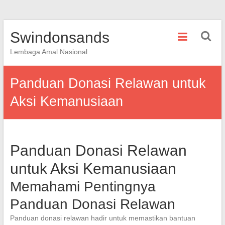
Skip
Swindonsands
to
content
Lembaga Amal Nasional
Panduan Donasi Relawan untuk
Aksi Kemanusiaan
Panduan Donasi Relawan
untuk Aksi Kemanusiaan
Memahami Pentingnya
Panduan Donasi Relawan
Panduan donasi relawan hadir untuk memastikan bantuan